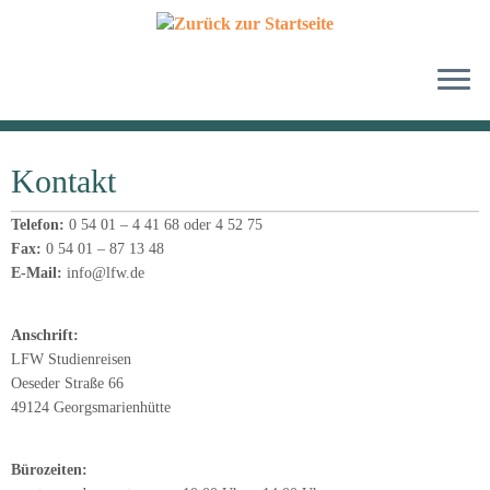
Zum
Inhalt
Kontakt
springen
Telefon:
0 54 01 – 4 41 68 oder 4 52 75
Fax:
0 54 01 – 87 13 48
E-Mail:
info@lfw.de
Anschrift:
LFW Studienreisen
Oeseder Straße 66
49124 Georgsmarienhütte
Bürozeiten: