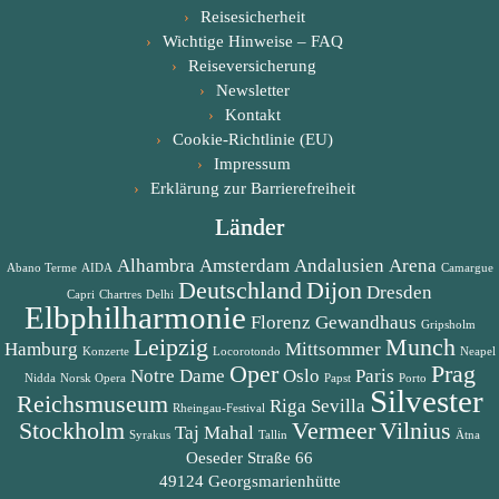
Reisesicherheit
Wichtige Hinweise – FAQ
Reiseversicherung
Newsletter
Kontakt
Cookie-Richtlinie (EU)
Impressum
Erklärung zur Barrierefreiheit
Länder
Alhambra
Amsterdam
Andalusien
Arena
Abano Terme
AIDA
Camargue
Deutschland
Dijon
Dresden
Capri
Chartres
Delhi
Elbphilharmonie
Florenz
Gewandhaus
Gripsholm
Leipzig
Munch
Hamburg
Mittsommer
Konzerte
Locorotondo
Neapel
Oper
Prag
Notre Dame
Oslo
Paris
Nidda
Norsk Opera
Papst
Porto
Silvester
Reichsmuseum
Riga
Sevilla
Rheingau-Festival
Stockholm
Vermeer
Vilnius
Taj Mahal
Syrakus
Tallin
Ätna
Oeseder Straße 66
49124 Georgsmarienhütte